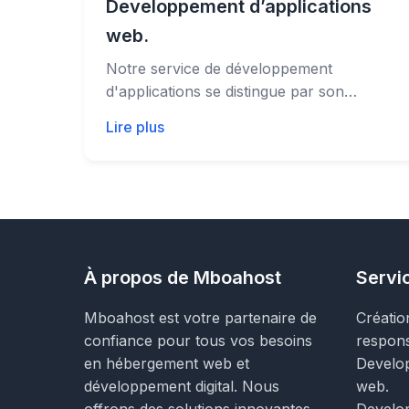
Developpement d’applications
web.
Notre service de développement
d'applications se distingue par son
approche centrée sur l'innovation et la...
Lire plus
À propos de Mboahost
Servi
Mboahost est votre partenaire de
Création
confiance pour tous vos besoins
respons
en hébergement web et
Develop
développement digital. Nous
web.