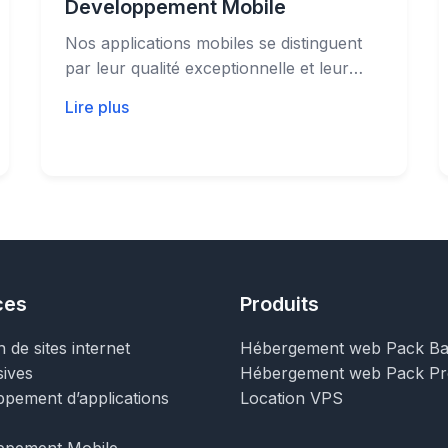
Developpement Mobile
Nos applications mobiles se distinguent
par leur qualité exceptionnelle et leur
capacité à répondre précisément...
Lire plus
ces
Produits
 de sites internet
Hébergement web Pack Ba
ives
Hébergement web Pack Pr
pement d’applications
Location VPS