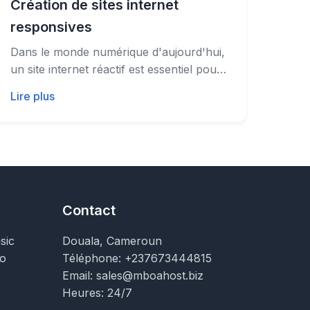
Création de sites internet
responsives
Dans le monde numérique d'aujourd'hui,
un site internet réactif est essentiel pour
garantir une expérience...
Lire plus
Contact
sic
Douala, Cameroun
o
Téléphone: +237673444815
Email: sales@mboahost.biz
Heures: 24/7